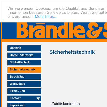
Wir verwenden Cookies, um die Qualität und Benutzerfr
Ihnen einen besseren Service zu bieten. Wenn Sie auf Z
einverstanden.
Mehr Infos...
Opening
Sicherheitstechnik
Home / Startseite
Schließtechnik
Sicherheitstechnik
Beschläge
Werkzeuge
Firma / Job
Kontakt
·Zutrittskontrollen
Impressum